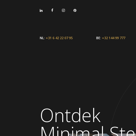
NL:
+31 6 42 22 07 95
BE:
+32 144 99 777
Ontdek
Minimal Ste