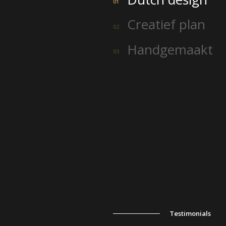
01
Creatief plan
02
Handgemaakt
03
Testimonials