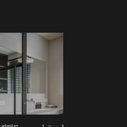
 arbeid en
1
3