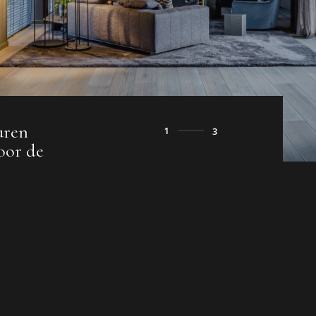
uren
1
3
oor de
2
3
4
5
6
7
8
9