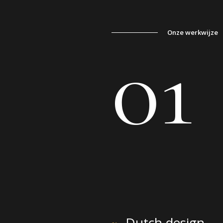
Onze werkwijze
01
Dutch design