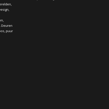
erelden,
2
Design,
3
4
en,
5
l. Deuren
6
oos, puur
7
8
9