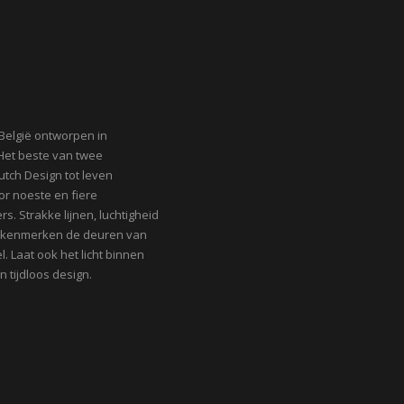
België ontworpen in
Het beste van twee
utch Design tot leven
or noeste en fiere
rs. Strakke lijnen, luchtigheid
ht kenmerken de deuren van
l. Laat ook het licht binnen
n tijdloos design.