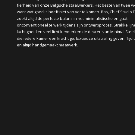
fierheid van onze Belgische staalwerkers. Het beste van twee w
want wat goed is hoeft niet van ver te komen. Bas, Chief Studio 
zoekt altijd de perfecte balans in het minimalistische en gaat
onconventioneel te werk tijdens zijn ontwerpproces. Strakke lijn
luchtigheid en veel licht kenmerken de deuren van Minimal Stee
die iedere kamer een krachtige, luxueuze uitstraling geven. Tijdl
en altijd handgemaakt maatwerk.
Office België
+32 144 99 777
Showroom Nederland
+31 6 42 22 07 95