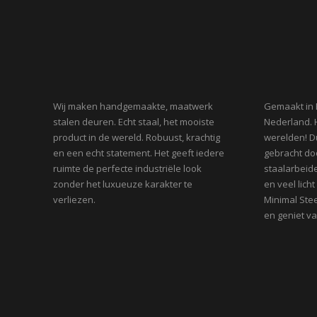
Wij maken handgemaakte, maatwerk
Gemaakt in 
stalen deuren. Echt staal, het mooiste
Nederland. 
product in de wereld. Robuust, krachtig
werelden! D
en een echt statement. Het geeft iedere
gebracht do
ruimte de perfecte industriële look
staalarbeide
zonder het luxueuze karakter te
en veel lic
verliezen.
Minimal Stee
en geniet va