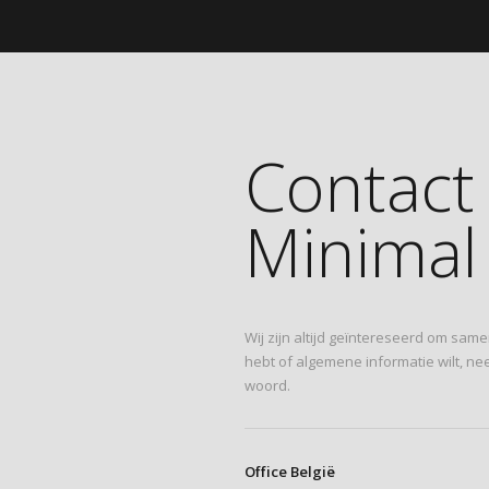
Contact
Minimal 
Wij zijn altijd geïntereseerd om same
hebt of algemene informatie wilt, ne
woord.
Office België