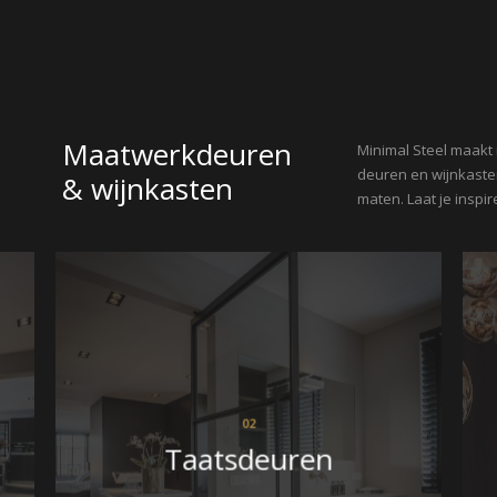
Showroom Nederland
+31 6 42 22 07 95
Maatwerkdeuren
Minimal Steel maakt
deuren en wijnkaste
& wijnkasten
maten. Laat je inspir
02
Taatsdeuren