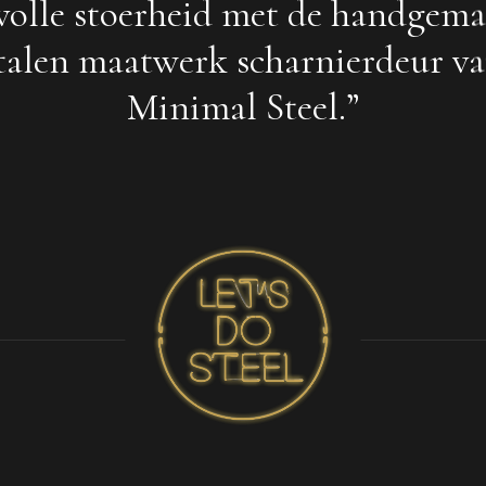
lvolle stoerheid met de handgem
talen maatwerk scharnierdeur v
Minimal Steel.”