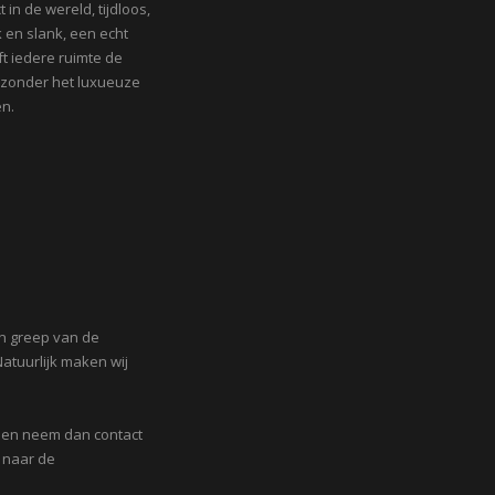
 in de wereld, tijdloos,
k en slank, een echt
ft iedere ruimte de
 zonder het luxueuze
en.
en greep van de
atuurlijk maken wij
den neem dan contact
 naar de