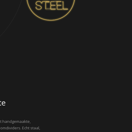
te
kt handgemaakte,
omdividers. Echt staal,