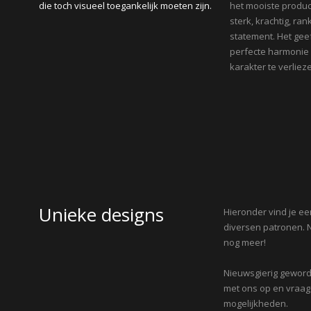
die toch visueel toegankelijk moeten zijn.
het mooiste product
sterk, krachtig, ran
statement. Het gee
perfecte harmonie
karakter te verliez
Unieke designs
Hieronder vind je e
n
diversen patronen. N
nog meer!
Nieuwsgierig gewor
met ons op en vraag
mogelijkheden.