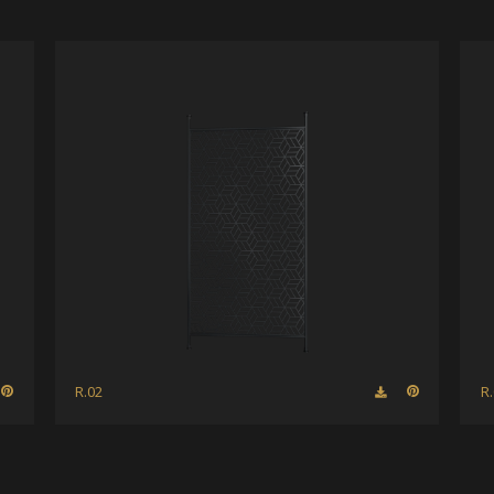
R.02
R
Office België
+32 144 99 777