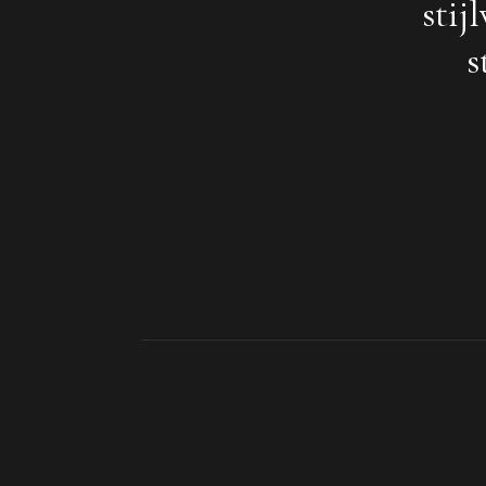
stij
s