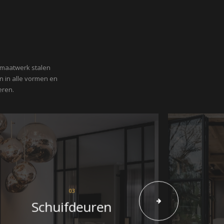
 maatwerk stalen
n in alle vormen en
eren.
03
Schuifdeuren