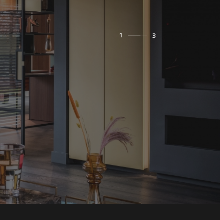
1
3
2
3
4
5
6
7
8
9