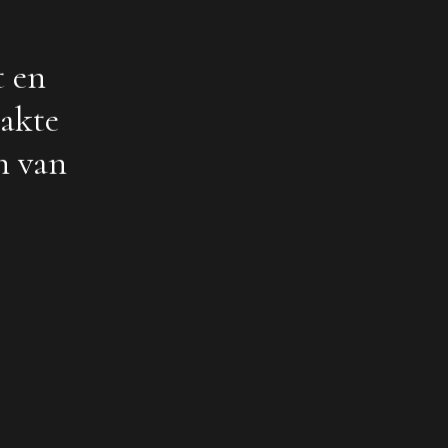
t en
aakte
n van