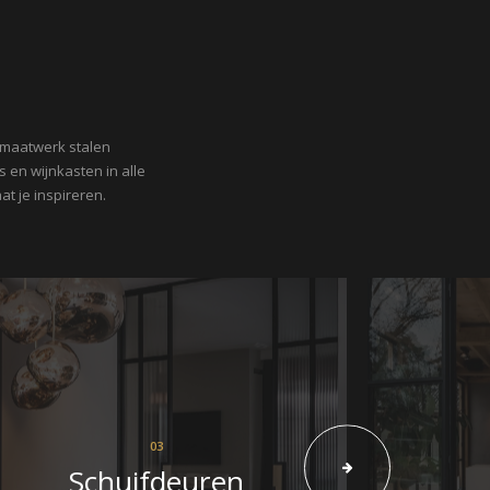
 maatwerk stalen
 en wijnkasten in alle
t je inspireren.
03
Schuifdeuren