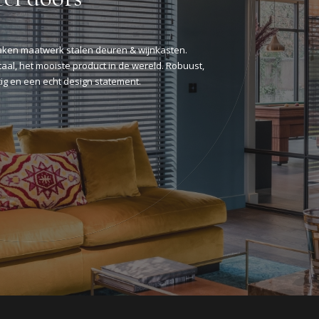
aken maatwerk stalen deuren & wijnkasten.
taal, het mooiste product in de wereld. Robuust,
ig en een echt design statement.