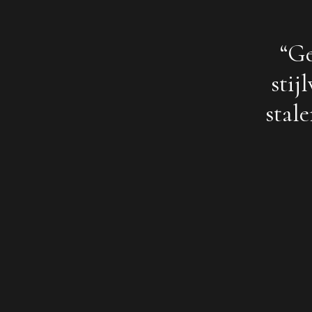
“Ge
stij
stal