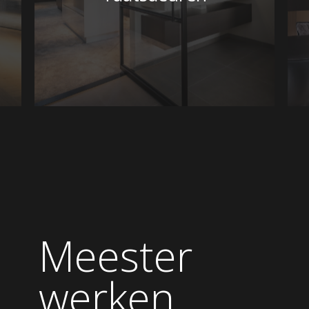
Office België
+32 144 99 777
Showroom Nederland
Meester
+31 6 42 22 07 95
werken