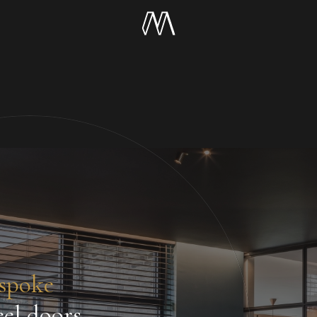
spoke
eel doors