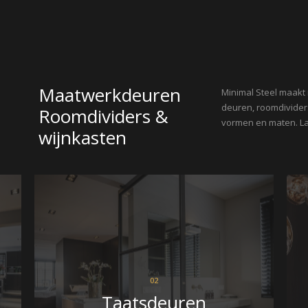
Maatwerkdeuren
Minimal Steel maakt
deuren, roomdividers
Roomdividers &
vormen en maten. Laa
wijnkasten
02
Taatsdeuren