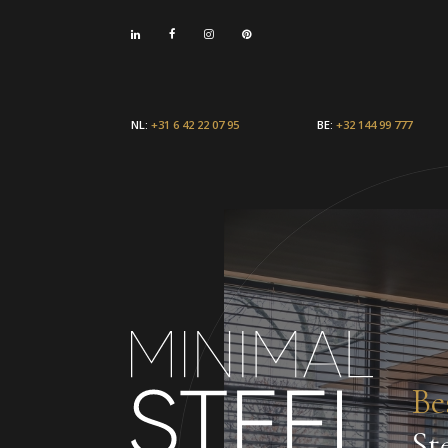
NL:
+31 6 42 22 07 95
BE:
+32 144 99 777
Be
St