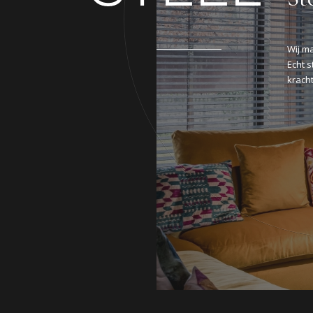
Wij m
Echt s
kracht