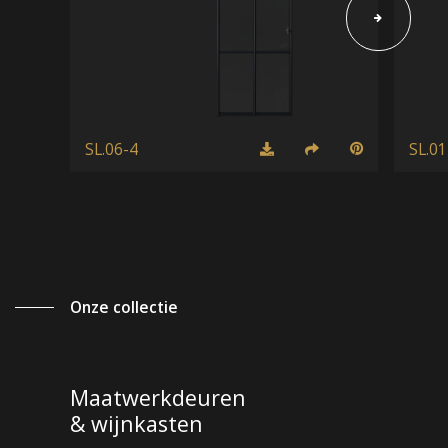
SL.06-4
SL.01
Onze collectie
Maatwerkdeuren
& wijnkasten