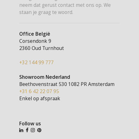
neem dat gerust contact met ons op. We
staan je graag te woord.
Office België
Corsendonk 9
2360 Oud Turnhout
+32 144 99 777
Showroom Nederland
Beethovenstraat 530
1082 PR Amsterdam
+31 6 42 22 07 95
Enkel op afspraak
Follow us