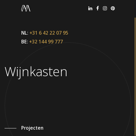
NL:
+31 6 42 22 07 95
BE:
+32 144 99 777
Wijnkasten
Office België
Projecten
+32 144 99 777