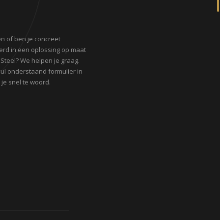
n of ben je concreet
erd in een oplossing op maat
 Steel? We helpen je graag.
 vul onderstaand formulier in
je snel te woord.