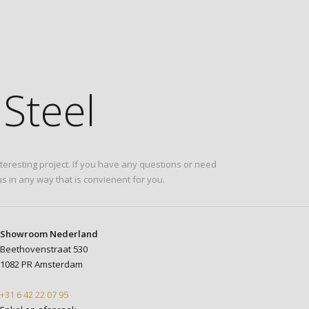
Steel
eresting project. If you have any questions or need
s in any way that is convienent for you.
Showroom Nederland
Beethovenstraat 530
1082 PR Amsterdam
+31 6 42 22 07 95