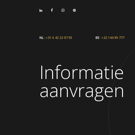
NL:
+31 6 42 22 07 95
BE:
+32 144 99 777
Informatie
aanvragen