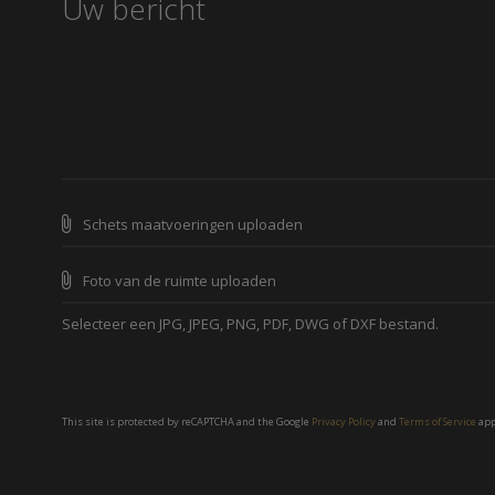
Schets maatvoeringen uploaden
Foto van de ruimte uploaden
Selecteer een JPG, JPEG, PNG, PDF, DWG of DXF bestand.
This site is protected by reCAPTCHA and the Google
Privacy Policy
and
Terms of Service
app