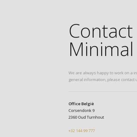
Contact
Minimal 
We are always happy to work on a int
general information, please contact u
Office België
Corsendonk 9
2360 Oud Turnhout
+32 144 99 777