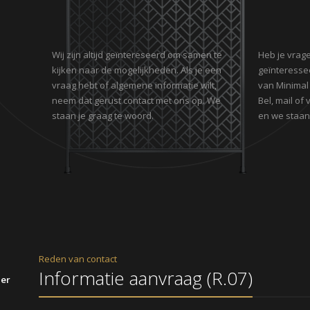
Wij zijn altijd geïntereseerd om samen te
Heb je vrage
kijken naar de mogelijkheden. Als je een
geïnteresse
vraag hebt of algemene informatie wilt,
van Minimal
neem dat gerust contact met ons op. We
Bel, mail of
staan je graag te woord.
en we staan 
Reden van contact
ier