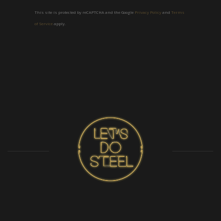
This site is protected by reCAPTCHA and the Google
Privacy Policy
and
Terms
of Service
apply.