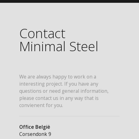
Contact
Minimal Steel
We are always happy to work on a
interesting project. If you have any
questions or need general information,
please contact us in any way that is
convienent for you.
Office België
Corsendonk 9