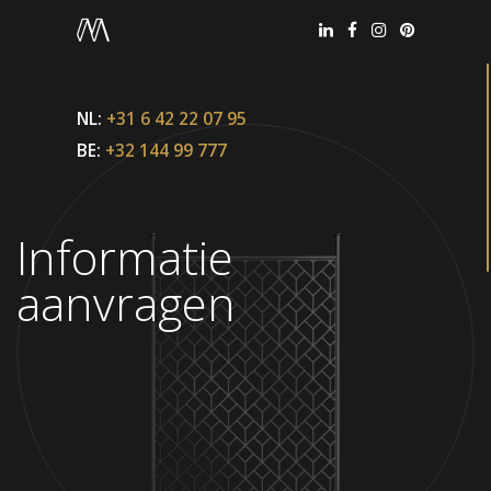
NL:
+31 6 42 22 07 95
BE:
+32 144 99 777
Informatie
aanvragen
Office België
+32 144 99 777