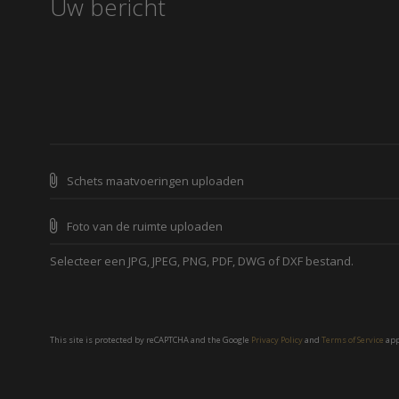
Schets maatvoeringen uploaden
Foto van de ruimte uploaden
Selecteer een JPG, JPEG, PNG, PDF, DWG of DXF bestand.
This site is protected by reCAPTCHA and the Google
Privacy Policy
and
Terms of Service
app