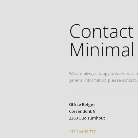
Contact
Minimal 
We are always happy to work on a int
general information, please contact u
Office België
Corsendonk 9
2360 Oud Turnhout
+32 144 99 777