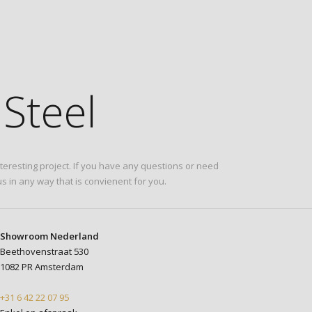
Steel
eresting project. If you have any questions or need
s in any way that is convienent for you.
Showroom Nederland
Beethovenstraat 530
1082 PR Amsterdam
+31 6 42 22 07 95