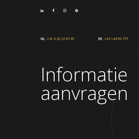
NL:
+31 6 42 22 07 95
BE:
+32 144 99 777
Informatie
aanvragen