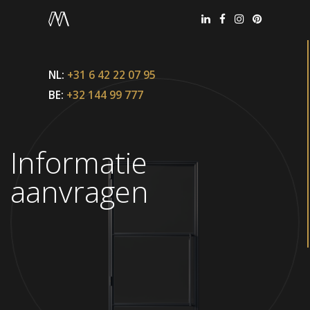
NL:
+31 6 42 22 07 95
BE:
+32 144 99 777
Informatie
aanvragen
Office België
+32 144 99 777