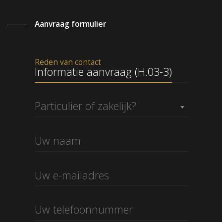
Aanvraag formulier
Reden van contact
Informatie aanvraag (H.03-3)
Particulier of zakelijk?
Informatie aanvraag (H.03-3)