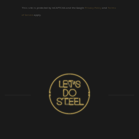
This site is protected by reCAPTCHA and the Google
Privacy Policy
and
Terms
of Service
apply.