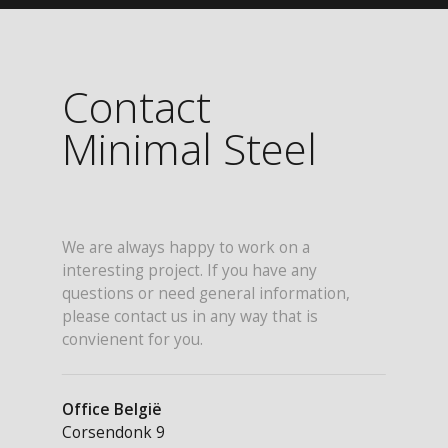
Contact
Minimal Steel
We are always happy to work on a
interesting project. If you have any
questions or need general information,
please contact us in any way that is
convienent for you.
Office België
Corsendonk 9