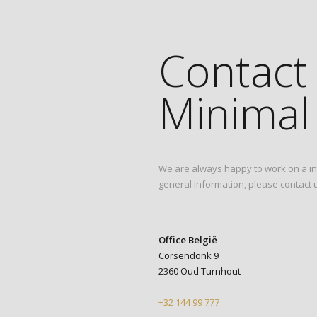
Contact
Minimal 
We are always happy to work on a int
general information, please contact u
Office België
Corsendonk 9
2360 Oud Turnhout
+32 144 99 777