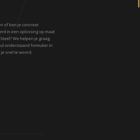
n of ben je concreet
erd in een oplossing op maat
 Steel? We helpen je graag.
 vul onderstaand formulier in
je snel te woord.