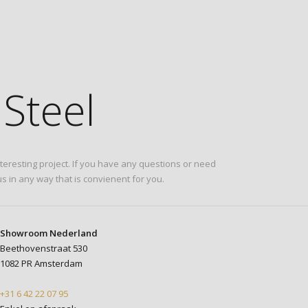
Steel
eresting project. If you have any questions or need
s in any way that is convienent for you.
Showroom Nederland
Beethovenstraat 530
1082 PR Amsterdam
+31 6 42 22 07 95