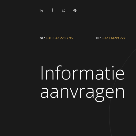
NL:
+31 6 42 22 07 95
BE:
+32 144 99 777
Informatie
aanvragen