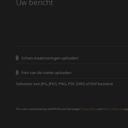
Schets maatvoeringen uploaden
Foto van de ruimte uploaden
Selecteer een JPG, JPEG, PNG, PDF, DWG of DXF bestand.
This site is protected by reCAPTCHA and the Google
Privacy Policy
and
Terms of Service
app