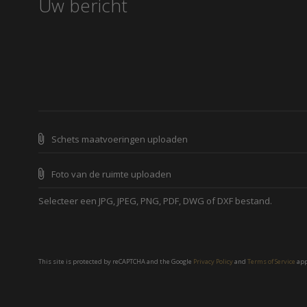
Schets maatvoeringen uploaden
Foto van de ruimte uploaden
Selecteer een JPG, JPEG, PNG, PDF, DWG of DXF bestand.
This site is protected by reCAPTCHA and the Google
Privacy Policy
and
Terms of Service
app