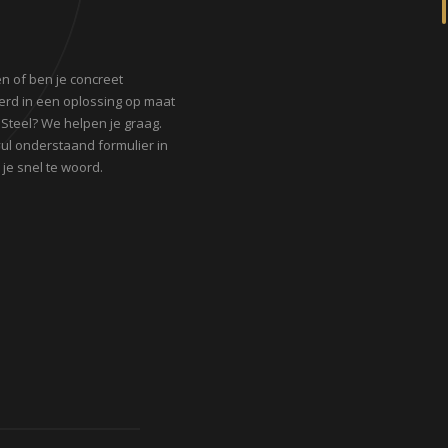
n of ben je concreet
erd in een oplossing op maat
 Steel? We helpen je graag.
 vul onderstaand formulier in
je snel te woord.