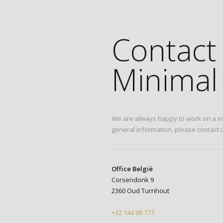
Contact
Minimal 
We are always happy to work on a int
general information, please contact u
Office België
Corsendonk 9
2360 Oud Turnhout
+32 144 99 777