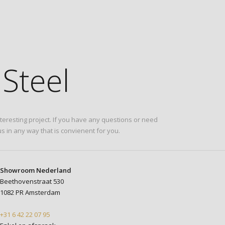
Steel
eresting project. If you have any questions or need
s in any way that is convienent for you.
Showroom Nederland
Beethovenstraat 530
1082 PR Amsterdam
+31 6 42 22 07 95