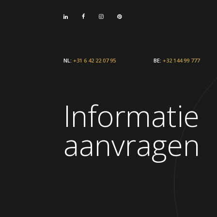
NL:
+31 6 42 22 07 95
BE:
+32 144 99 777
Informatie
aanvragen