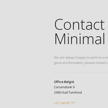
Contact
Minimal 
We are always happy to work on a int
general information, please contact u
Office België
Corsendonk 9
2360 Oud Turnhout
+32 144 99 777