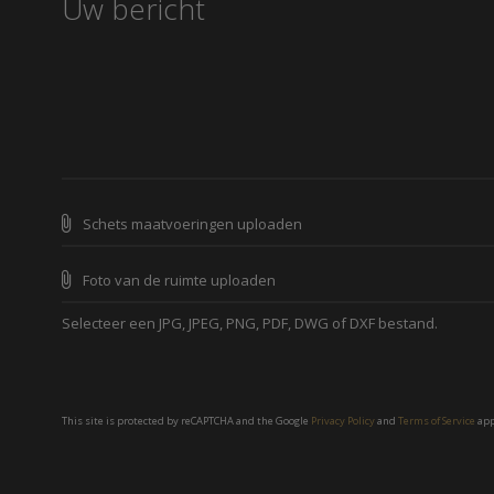
Schets maatvoeringen uploaden
Foto van de ruimte uploaden
Selecteer een JPG, JPEG, PNG, PDF, DWG of DXF bestand.
This site is protected by reCAPTCHA and the Google
Privacy Policy
and
Terms of Service
app