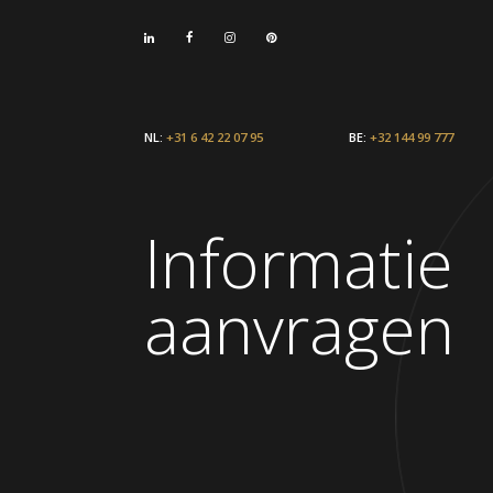
NL:
+31 6 42 22 07 95
BE:
+32 144 99 777
Informatie
aanvragen