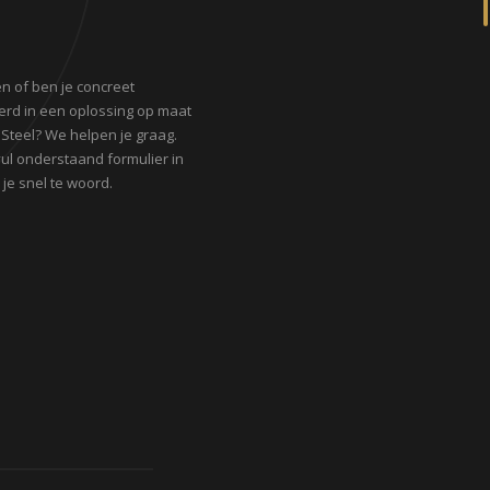
n of ben je concreet
erd in een oplossing op maat
 Steel? We helpen je graag.
 vul onderstaand formulier in
je snel te woord.