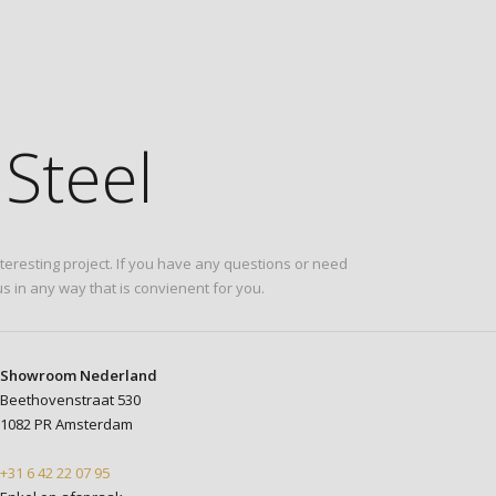
Steel
eresting project. If you have any questions or need
s in any way that is convienent for you.
Showroom Nederland
Beethovenstraat 530
1082 PR Amsterdam
+31 6 42 22 07 95