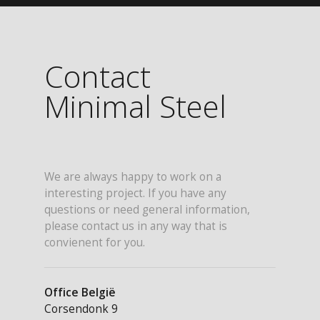
Contact
Minimal Steel
We are always happy to work on a
interesting project. If you have any
questions or need general information,
please contact us in any way that is
convienent for you.
Office België
Corsendonk 9