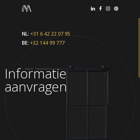
NL:
+31 6 42 22 07 95
BE:
+32 144 99 777
Informatie
aanvragen
Office België
+32 144 99 777