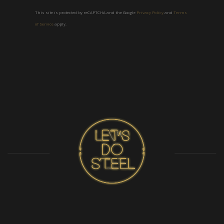
This site is protected by reCAPTCHA and the Google
Privacy Policy
and
Terms
of Service
apply.