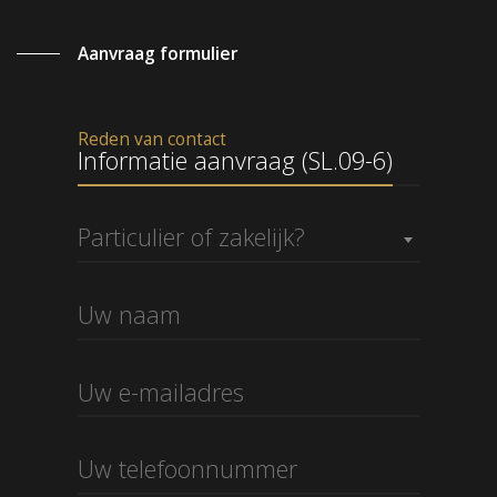
Aanvraag formulier
Reden van contact
Informatie aanvraag (SL.09-6)
Particulier of zakelijk?
Informatie aanvraag (SL.09-6)